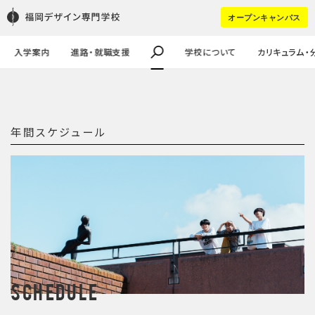
学校の特徴
学生作品
学生寮
FDSスカラシップ奨学生
進学（pdf）
HOT WORD :
オープンキャンパス
教職員・講師紹介
企業課題・採用実績
学生の声
キャリア進学
企業の方はコチラ
大学生・社会人の方へ
#講師ってどんなひと？
#留学生
入学案内
進路・就職支援
学校について
カリキュラム・
年間スケジュール
Schedule