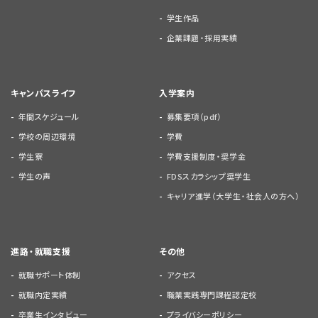
学生作品
企業課題・採用実績
キャンパスライフ
入学案内
年間スケジュール
募集要項（pdf）
学校の周辺環境
学費
学生寮
学費支援制度・奨学金
学生の声
FDSスカラシップ奨学生
キャリア進学（大学生・社会人の方へ）
進路・就職支援
その他
就職サポート体制
アクセス
就職内定実績
職業実践専門課程認定校
卒業生インタビュー
プライバシーポリシー