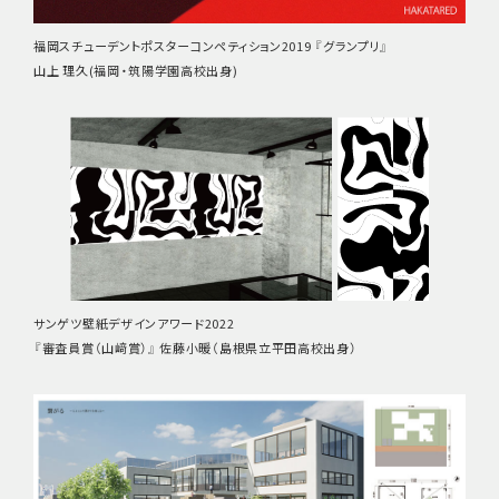
福岡スチューデントポスターコンペティション2019 『グランプリ』
山上 理久(福岡・筑陽学園高校出身)
サンゲツ壁紙デザインアワード2022
『審査員賞（山﨑賞）』 佐藤小暖（島根県立平田高校出身）