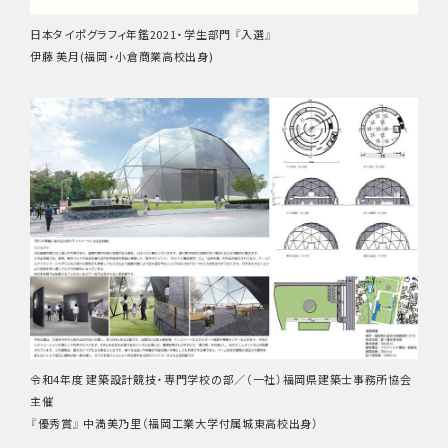
日本タイポグラフィ年鑑2021・学生部門 『入選』
伊藤 美月(福岡・小倉商業高校出身)
令和4年度 建築設計競技・専門学校の部／（一社）福岡県建築士事務所協会
主催
『優秀賞』 中満美乃里（福岡工業大学付属城東高校出身）