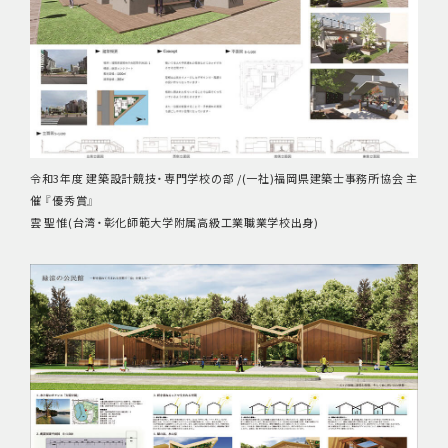
令和3年度 建築設計競技・専門学校の部 /(一社)福岡県建築士事務所協会 主
催 『優秀賞』
雲 聖惟(台湾・彰化師範大学附属高級工業職業学校出身)