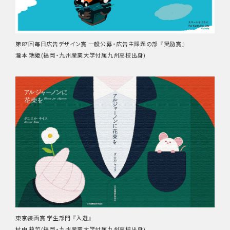
第87回毎日広告デザイン賞 一般公募・広告主課題の部 『奨励賞』
瀧本 瑞姫(福岡・九州産業大学付属九州高校出身)
東京装画賞 学生部門 『入選』
村中 莉菜(福岡・九州産業大学付属九州高校出身)