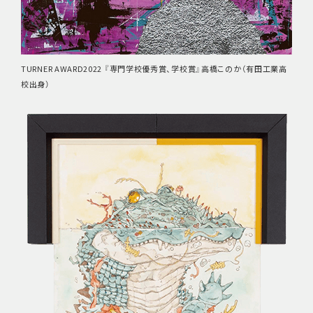
TURNER AWARD2022 『専門学校優秀賞、学校賞』
高橋このか（有田工業高
校出身）