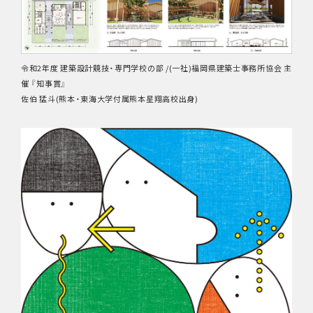
令和2年度 建築設計競技・専門学校の部 /(一社)福岡県建築士事務所協会 主
催 『知事賞』
佐伯 猛斗(熊本・東海大学付属熊本星翔高校出身)