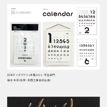
日本タイポグラフィ年鑑2021・学生部門
福本 朱莉(佐賀・有田工業高校出身)