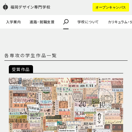
学校の特徴
学生作品
学生寮
FDSスカラシップ奨学生
進学（pdf）
HOT WORD :
オープンキャンパス
教職員・講師紹介
企業課題・採用実績
学生の声
キャリア進学
企業の方はコチラ
大学生・社会人の方へ
#講師ってどんなひと？
#留学生
入学案内
進路・就職支援
学校について
カリキュラム・
各専攻の学生作品一覧
受賞作品