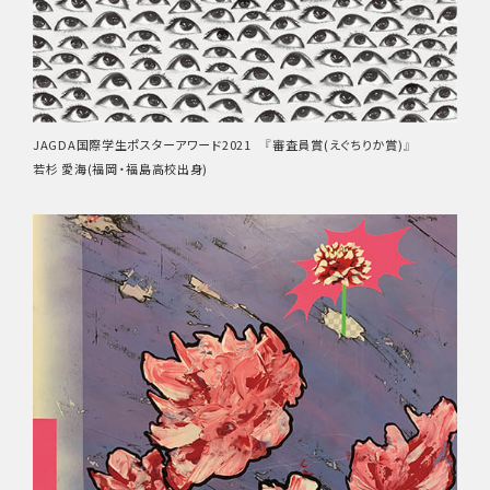
JAGDA国際学生ポスターアワード2021 『審査員賞(えぐちりか賞)』
若杉 愛海(福岡・福島高校出身)