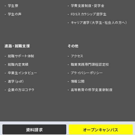
学生寮
学費支援制度・奨学金
学生の声
FDSスカラシップ奨学生
キャリア進学（大学生・社会人の方へ）
進路・就職支援
その他
就職サポート体制
アクセス
就職内定実績
職業実践専門課程認定校
卒業生インタビュー
プライバシーポリシー
進学（pdf）
情報公開
企業の方はコチラ
高等教育の修学支援新制度
資料請求
オープンキャンパス