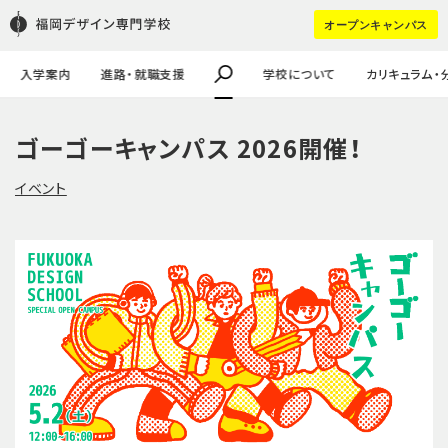
学校の特徴
学生作品
学生寮
FDSスカラシップ奨学生
進学（pdf）
HOT WORD :
オープンキャンパス
教職員・講師紹介
企業課題・採用実績
学生の声
キャリア進学
企業の方はコチラ
大学生・社会人の方へ
#講師ってどんなひと？
#留学生
入学案内
進路・就職支援
学校について
カリキュラム・
ゴーゴーキャンパス 2026開催！
イベント