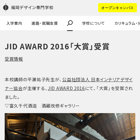
学校の特徴
学生作品
学生寮
FDSスカラシップ奨学生
進学（pdf）
HOT WORD :
オープンキャンパス
教職員・講師紹介
企業課題・採用実績
学生の声
キャリア進学
企業の方はコチラ
大学生・社会人の方へ
#講師ってどんなひと？
#留学生
入学案内
進路・就職支援
学校について
カリキュラム・
JID AWARD 2016「大賞」受賞
受賞情報
本校講師の平瀬祐子先生が、
公益社団法人 日本インテリアデザイ
ナー協会
が主催する、
JID AWARD 2016
にて、「大賞」を受賞され
ました。
▽富久千代酒造 酒蔵改修ギャラリー