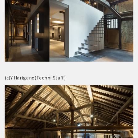
(c)Y.Harigane(Techni Staff)