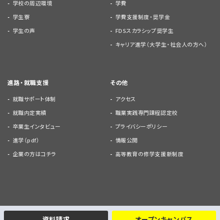
学校の周辺環境
学費
学生寮
学費支援制度・奨学金
学生の声
FDSスカラシップ奨学生
キャリア進学（大学生・社会人の方へ）
進路・就職支援
その他
就職サポート体制
アクセス
就職内定実績
職業実践専門課程認定校
卒業生インタビュー
プライバシーポリシー
進学（pdf）
情報公開
企業の方はコチラ
高等教育の修学支援新制度
資料請求
オープンキャンパス