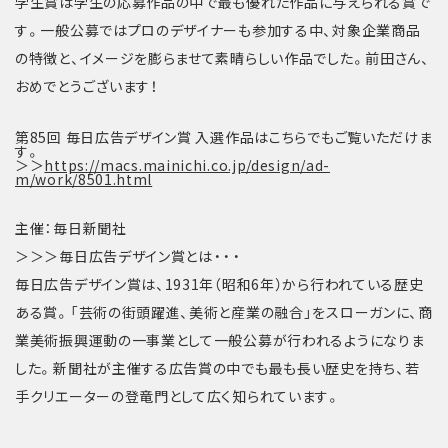
学生賞は学生の応募作品の中で最も優れた作品に与えられる賞で
す。一般公募ではプロのデザイナーも参加する中、対象企業商品
の特徴と、イメージを膨らませて素晴らしい作品でした。前田さん、
おめでとうございます！
第85回 毎日広告デザイン賞 入選作品はこちらでもご覧いただけま
す。
＞＞
https://macs.mainichi.co.jp/design/ad-
m/work/8501.html
主催：毎日新聞社
＞＞＞毎日広告デザイン賞とは・・・
毎日広告デザイン賞は、1931年（昭和6年）から行われている歴史
ある賞。「芸術の街頭躍進、美術と産業の融合」をスローガンに、商
業美術振興運動の一事業として一般公募が行われるようになりま
した。新聞社が主催する広告賞の中でも最も長い歴史を持ち、若
手クリエーターの登竜門として広く知られています。