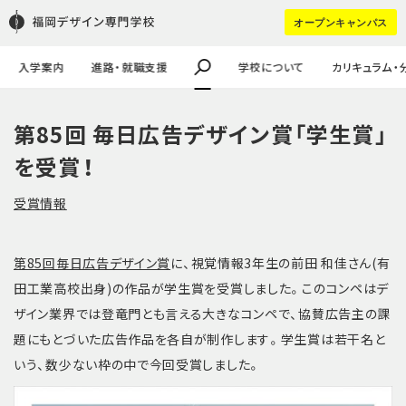
学校の特徴
学生作品
学生寮
FDSスカラシップ奨学生
進学（pdf）
HOT WORD :
オープンキャンパス
教職員・講師紹介
企業課題・採用実績
学生の声
キャリア進学
企業の方はコチラ
大学生・社会人の方へ
#講師ってどんなひと？
#留学生
入学案内
進路・就職支援
学校について
カリキュラム・
第85回 毎日広告デザイン賞「学生賞」
を受賞！
受賞情報
第85回毎日広告デザイン賞
に、視覚情報3年生の前田 和佳さん(有
田工業高校出身)の作品が学生賞を受賞しました。このコンペはデ
ザイン業界では登竜門とも言える大きなコンペで、協賛広告主の課
題にもとづいた広告作品を各自が制作します。学生賞は若干名と
いう、数少ない枠の中で今回受賞しました。