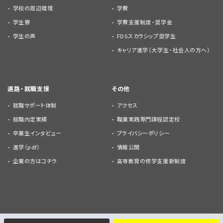
学校の周辺環境
学費
学生寮
学費支援制度・奨学金
学生の声
FDSスカラシップ奨学生
キャリア進学（大学生・社会人の方へ）
進路・就職支援
その他
就職サポート体制
アクセス
就職内定実績
職業実践専門課程認定校
卒業生インタビュー
プライバシーポリシー
進学（pdf）
情報公開
企業の方はコチラ
高等教育の修学支援新制度