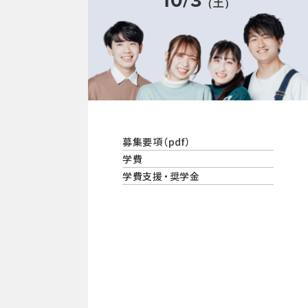
10/3
（土）
募集要項（pdf）
学費
学費支援・奨学金