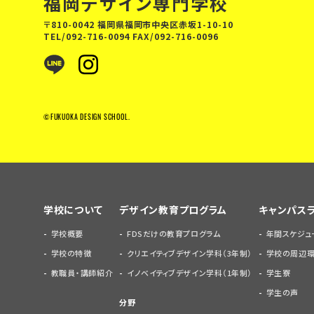
福岡デザイン専門学校
〒810-0042 福岡県福岡市中央区赤坂1-10-10
TEL/
092-716-0094
FAX/092-716-0096
©FUKUOKA DESIGN SCHOOL.
学校について
デザイン教育プログラム
キャンパス
学校概要
FDSだけの教育プログラム
年間スケジュ
学校の特徴
クリエイティブデザイン学科（3年制）
学校の周辺
教職員・講師紹介
イノベイティブデザイン学科（1年制）
学生寮
学生の声
分野