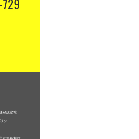
-729
課程認定校
ポリシー
学支援新制度