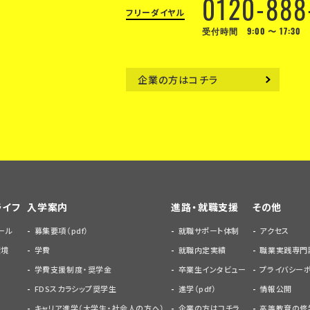
0120-888
フリーダイヤル
受付時間 9:00 〜 17:30
企業の方はコチラ
ライフ
入学案内
進路・就職支援
その他
ール
募集要項（pdf）
就職サポート体制
アクセス
環境
学費
就職内定実績
職業実践専門
学費支援制度・奨学金
卒業生インタビュー
プライバシー
FDSスカラシップ奨学生
進学（pdf）
情報公開
キャリア進学（大学生・社会人の方へ）
企業の方はコチラ
高等教育の修