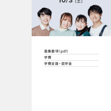
10/3
（土）
募集要項（pdf）
学費
学費支援・奨学金