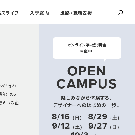
パスライフ
入学案内
進路・就職支援
オンライン学校説明会
開催中！
OPEN
CAMPUS
ョンが行わ
機能」の２
楽しみながら体験する、
ら６つの企
デザイナーへのはじめの一歩。
8/16
8/29
（日）
（土）
9/12
9/27
（土）
（日）