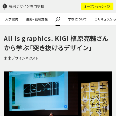
学校の特徴
学生作品
学生寮
FDSスカラシップ奨学生
進学（pdf）
HOT WORD :
オープンキャンパス
教職員・講師紹介
企業課題・採用実績
学生の声
キャリア進学
企業の方はコチラ
大学生・社会人の方へ
#講師ってどんなひと？
#留学生
入学案内
進路・就職支援
学校について
カリキュラム・
All is graphics. KIGI 植原亮輔さん
から学ぶ「突き抜けるデザイン」
未来デザインネクスト