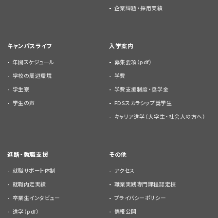
企業課題・採用実績
キャンパスライフ
入学案内
年間スケジュール
募集要項（pdf）
学校の周辺環境
学費
学生寮
学費支援制度・奨学金
学生の声
FDSスカラシップ奨学生
キャリア進学（大学生・社会人の方へ）
進路・就職支援
その他
就職サポート体制
アクセス
就職内定実績
職業実践専門課程認定校
卒業生インタビュー
プライバシーポリシー
進学（pdf）
情報公開