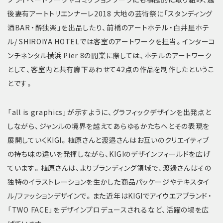
後妻有アートトリエンナーレ2018 大地の芸術祭に「スタンディング
酒BAR・酔独楽」を出品したり、前橋のアートホテル・白井屋ホテ
ル/ SHIROIYA HOTELでは客室のアートワークを担当。インターコ
ンチネンタル横浜 Pier 8の開業に際しては、ホテルのアートワーク
として、客室内と共有廊下あわせて42点の作品を制作したというこ
とです。
「all is graphics」が示すように、グラフィックデザインを出発点と
しながら、ジャンルの境界を越えてあらゆるかたちへとその表現を
展開していくKIGI。植原さんと渡邉さんはお互いのクリエイティブ
の持ち味の違いを発揮しながら、KIGIのデザインフィールドを広げ
ています。植原さんは、よりブランディング領域で、渡邊さんはその
独特のイラストレーションを生かした商品パッケージやテキスタイ
ル/ファッションデザインで。また近年はKIGIでアイウエアブランド・
「TWO FACE」をデザインプロデュースされるなど、活躍の場を広